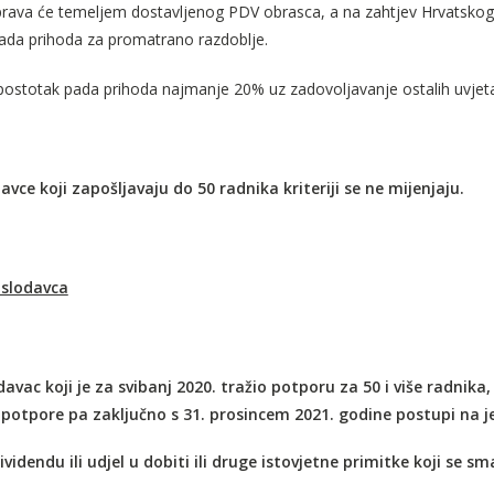
rava će temeljem dostavljenog PDV obrasca, a na zahtjev Hrvatskog
ada prihoda za promatrano razdoblje.
postotak pada prihoda najmanje 20% uz zadovoljavanje ostalih uvjeta 
vce koji zapošljavaju do 50 radnika kriteriji se ne mijenjaju.
slodavca
avac koji je za svibanj 2020. tražio potporu za 50 i više radnika
potpore pa zaključno s 31. prosincem 2021. godine postupi na je
dividendu ili udjel u dobiti ili druge istovjetne primitke koji se