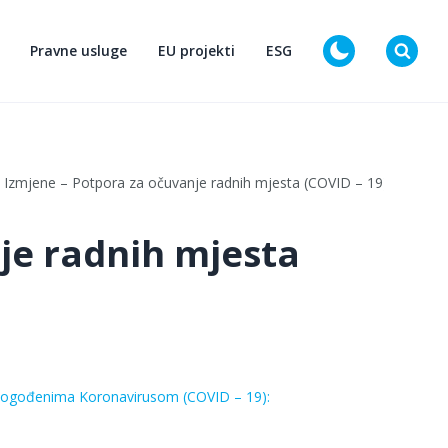
Pravne usluge
EU projekti
ESG
D
Izmjene – Potpora za očuvanje radnih mjesta (COVID – 19) 29.05.20
je radnih mjesta
a pogođenima Koronavirusom (COVID – 19):