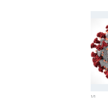
1
/
1