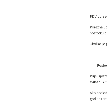
PDV obrasca
Porezna up
postotku p
Ukoliko je
·
Poslo
Prije ispla
svibanj 20
Ako poslod
godine
tem