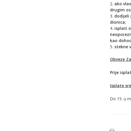
ako vlas
drugim oso
dodijeli
dionica;
isplati 
neoporeziv
kao dohod
stekne v
Obveze Z
Prije isp
Isplate sr
Do 15. u m