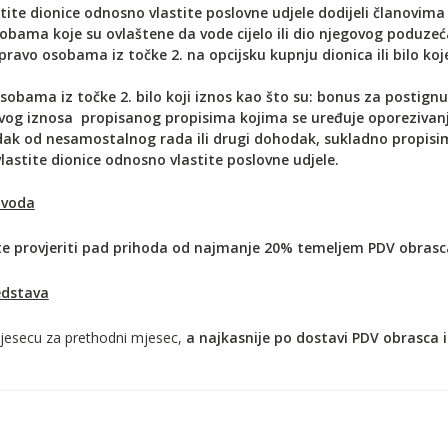
tite dionice odnosno vlastite poslovne udjele dodijeli članovima up
bama koje su ovlaštene da vode cijelo ili dio njegovog poduzeć
 pravo osobama iz točke 2. na opcijsku kupnju dionica ili bilo koj
osobama iz točke 2. bilo koji iznos kao što su: bonus za postig
og iznosa propisanog propisima kojima se uređuje oporezivanje 
ak od nesamostalnog rada ili drugi dohodak, sukladno propisi
lastite dionice odnosno vlastite poslovne udjele.
avoda
late provjeriti pad prihoda od najmanje 20% temeljem PDV obras
edstava
jesecu za prethodni mjesec,
a najkasnije po dostavi PDV obrasca