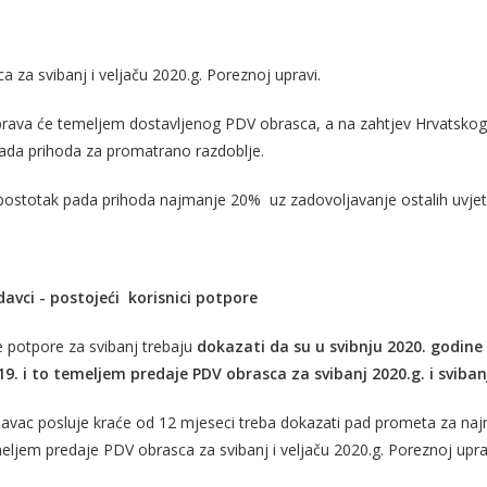
 za svibanj i veljaču 2020.g. Poreznoj upravi.
rava će temeljem dostavljenog PDV obrasca, a na zahtjev Hrvatskog
ada prihoda za promatrano razdoblje.
 postotak pada prihoda najmanje 20% uz zadovoljavanje ostalih uvjet
davci - postojeći korisnici potpore
te potpore za svibanj trebaju
dokazati da su u svibnju 2020. godin
19. i to temeljem predaje PDV obrasca za svibanj 2020.g. i sviban
avac posluje kraće od 12 mjeseci treba dokazati pad
prometa za na
eljem predaje PDV obrasca za svibanj i veljaču 2020.g. Poreznoj upra