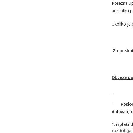
Porezna up
postotku p
Ukoliko je 
Za posloda
Obveze po
·
Poslod
dobivanja 
isplati 
razdoblja;