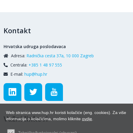
Kontakt
Hrvatska udruga poslodavaca
Adresa:
Radnička cesta 37a, 10 000 Zagreb
Centrala:
+385 1 48 97 555
E-mail:
hup@hup.hr
Web stranica www.hup.hr koristi kolačiće (eng. cookies). Za više
Važni linkovi
informacija o kolačićima, molimo kliknite
ovdje
.
Tehničko/funkcionalni (obvezni)