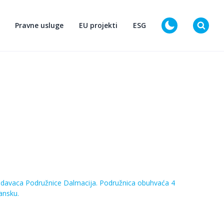
Pravne usluge
EU projekti
ESG
D
slodavaca Podružnice Dalmacija. Podružnica obuhvaća 4
ansku.