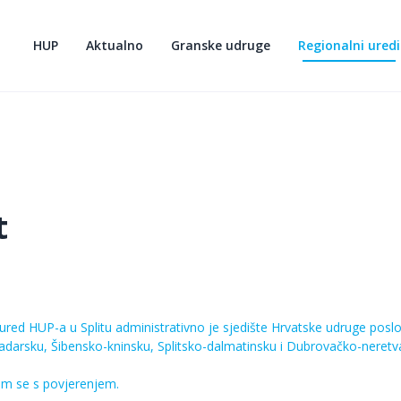
HUP
Aktualno
Granske udruge
Regionalni uredi
t
 ured HUP-a u Splitu administrativno je sjedište Hrvatske udruge po
Zadarsku, Šibensko-kninsku, Splitsko-dalmatinsku i Dubrovačko-neretv
am se s povjerenjem.