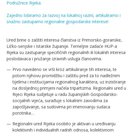
Podružnice Rijeka.
Zajedno lobiramo za razvoj na lokalnoj razini, artikuliramo i
snažno zastupamo regionalne gospodarske interese!
Ured brine o zaštiti interesa članstva iz Primorsko-goranske,
Ličko-senjske i Istarske županije. Temeljne zadaće HUP-a
Rijeka su zastupanje specifičnih regionalnih ili lokalnih interesa
poslodavaca i pružanje izravnih usluga članovima.
Prvo navedeno se vrši kroz artikuliranje tih interesa, te
potom njihovu promidžbu i zaštitu pred za to nadležnim
tijelima i institucijama regionalnog karaktera, uz inzistiranje
na dosljednoj primjeni načela tripartizma. Regionalni ured u
Rijeci Rijeka sudjeluje u radu županijskih Gospodarsko-
socijalnih vijeća, surađuje s lokalnim zavodima za
zapošljavanje, sa sudovima pri imenovanju sudaca
porotnika…
Regionalni ured Rijeka osobito je aktivan u uređivanju
kolektivnih i individualnih radnih odnosa, kolektivnom