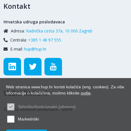
Kontakt
Hrvatska udruga poslodavaca
Adresa:
Radnička cesta 37a, 10 000 Zagreb
Centrala:
+385 1 48 97 555
E-mail:
hup@hup.hr
Web stranica www.hup.hr koristi kolačiće (eng. cookies). Za više
Važni linkovi
informacija o kolačićima, molimo kliknite
ovdje
.
Tehničko/funkcionalni (obvezni)
Zaštita osobnih podataka - GDPR
Marketinški