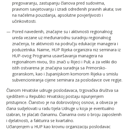
pregovaranju, zastupanju članova pred sudovima,
pravnom savjetovanju i izradi određenih pravnih akata; sve
na načelima pouzdanja, apsolutne povjerljivosti i
učinkovitosti.
Pored navedenih, značajne su i aktivnosti regionalnog
ureda vezane uz međunarodnu suradnju regionalnog
značenja, te aktivnosti na području edukacije managera i
poduzetnika. Naime, HUP Rijeka organizira niz seminara iz
HUP-ovog Programa usavršavanja managera na
regionalnom nivou, što znači u Rijeci i Puli; a za veliki dio
istih ostvarena je značajna suradnja sa Primorsko-
goranskom, kao i županijskom komorom Rijeka u smislu
subvencioniranja cijene seminara za poslodavce ove regije.
Članom Hrvatske udruge poslodavaca, trgovačka društva sa
sjedištem u Republici Hrvatskoj postaju ispunjenjem
pristupnice. Članstvo je na dobrovoljnoj osnovi, a obveza je
člana sudjelovati u radu tijela Udruge u koja je eventualno
izabran, te plaćati članarinu. Članarina ovisi o broju zaposlenih
i djelatnosti, a fakturira se kvartalno.
Učlanjenjem u HUP kao krovnu organizaciju poslodavac