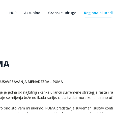
HUP
Aktualno
Granske udruge
Regionalni uredi
MA
USAVRŠAVANJA MENADŽERA - PUMA
 je jedna od najbitnijih karika u lancu suvremene strategije rasta i r
koje se mijenja brže no ikada ranije, cijela tvrtka mora kontinuirano u
vo ono što Vam mi nudimo. PUMA predstavlja suvremeni sustav kontin