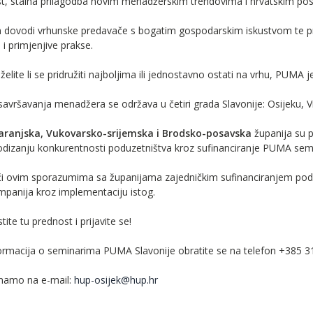
t, stalna prilagodba novim menadžerskim trendovima i hrvatskim po
ovodi vrhunske predavače s bogatim gospodarskim iskustvom te prog
a i primjenjive prakse.
želite li se pridružiti najboljima ili jednostavno ostati na vrhu, PUMA je
avršavanja menadžera se održava u četiri grada Slavonije: Osijeku, 
aranjska, Vukovarsko-srijemska i Brodsko-posavska
županija su 
podizanju konkurentnosti poduzetništva kroz sufinanciranje PUMA sem
ći ovim sporazumima sa županijama zajedničkim sufinanciranjem podu
mpanija kroz implementaciju istog.
tite tu prednost i prijavite se!
formacija o seminarima PUMA Slavonije obratite se na telefon +385 3
imamo na e-mail:
hup-osijek@hup.hr