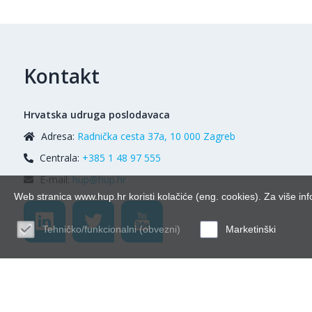
Kontakt
Hrvatska udruga poslodavaca
Adresa:
Radnička cesta 37a, 10 000 Zagreb
Centrala:
+385 1 48 97 555
E-mail:
hup@hup.hr
Web stranica www.hup.hr koristi kolačiće (eng. cookies). Za više inf
Tehničko/funkcionalni (obvezni)
Marketinški
© Hrvatska udr