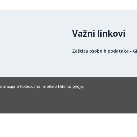
Važni linkovi
Zaštita osobnih podataka - 
ormacija o kolačićima, molimo kliknite
ovdje
.
uga poslodavaca 2026.
Powered by WEB Marketing
-
EasyEdit CMS
-