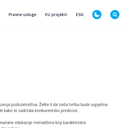
Pravne usluge
EU projekti
ESG
D
azvoja poduzetništva. Želite li da Vaša tvrtka bude uspješna
čiti kako bi zadržala konkurentsku prednost.
uirane edukacije menadžera koji karakterizira