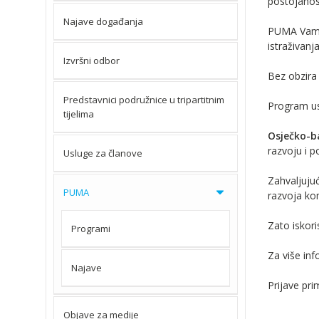
postojanos
Najave događanja
PUMA Vam d
istraživanj
Izvršni odbor
Bez obzira 
Predstavnici podružnice u tripartitnim
Program us
tijelima
Osječko-b
razvoju i 
Usluge za članove
Zahvaljuju
PUMA
razvoja ko
Zato iskoris
Programi
Za više in
Najave
Prijave pr
Objave za medije