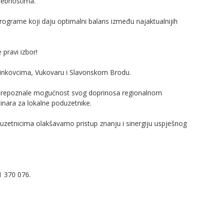
sebnostima.
rame koji daju optimalni balans između najaktualnijih
 pravi izbor!
Vinkovcima, Vukovaru i Slavonskom Brodu.
prepoznale mogućnost svog doprinosa regionalnom
inara za lokalne poduzetnike.
zetnicima olakšavamo pristup znanju i sinergiju uspješnog
1 370 076.