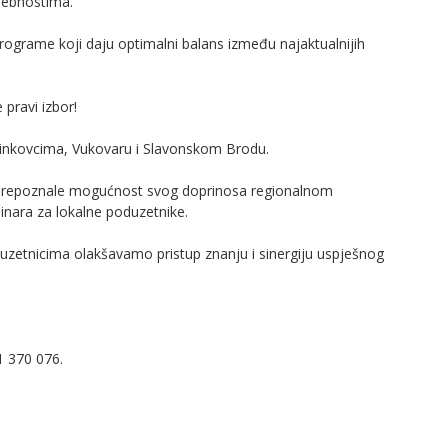
sebnostima.
rame koji daju optimalni balans između najaktualnijih
 pravi izbor!
Vinkovcima, Vukovaru i Slavonskom Brodu.
prepoznale mogućnost svog doprinosa regionalnom
inara za lokalne poduzetnike.
zetnicima olakšavamo pristup znanju i sinergiju uspješnog
1 370 076.