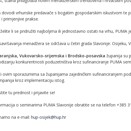
t, stalna prilagodba novim menadžerskim trendovima i hrvatskim po
ovodi vrhunske predavače s bogatim gospodarskim iskustvom te prog
a i primjenjive prakse.
želite li se pridružiti najboljima ili jednostavno ostati na vrhu, PUMA je
avršavanja menadžera se održava u četiri grada Slavonije: Osijeku, 
aranjska, Vukovarsko-srijemska i Brodsko-posavska
županija su 
podizanju konkurentnosti poduzetništva kroz sufinanciranje PUMA sem
ći ovim sporazumima sa županijama zajedničkim sufinanciranjem podu
mpanija kroz implementaciju istog.
tite tu prednost i prijavite se!
formacija o seminarima PUMA Slavonije obratite se na telefon +385 3
imamo na e-mail:
hup-osijek@hup.hr