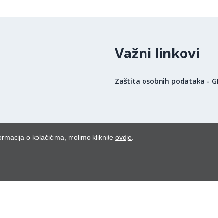
Važni linkovi
Zaštita osobnih podataka - 
ormacija o kolačićima, molimo kliknite
ovdje
.
uga poslodavaca 2026.
Powered by WEB Marketing
-
EasyEdit CMS
-