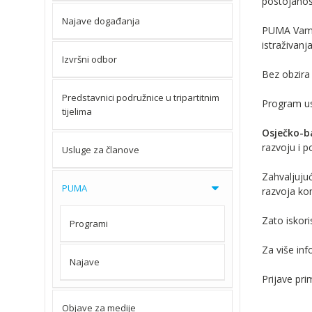
postojanos
Najave događanja
PUMA Vam d
istraživanj
Izvršni odbor
Bez obzira 
Predstavnici podružnice u tripartitnim
Program us
tijelima
Osječko-b
razvoju i 
Usluge za članove
Zahvaljuju
PUMA
razvoja ko
Zato iskoris
Programi
Za više in
Najave
Prijave pr
Objave za medije