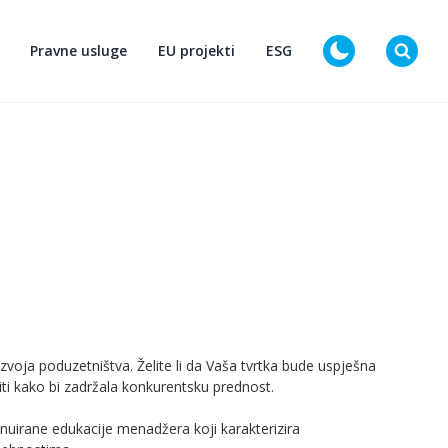
Pravne usluge
EU projekti
ESG
D
azvoja poduzetništva. Želite li da Vaša tvrtka bude uspješna
čiti kako bi zadržala konkurentsku prednost.
uirane edukacije menadžera koji karakterizira