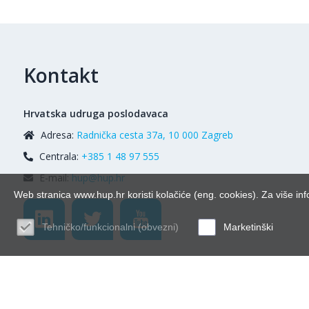
Kontakt
Hrvatska udruga poslodavaca
Adresa:
Radnička cesta 37a, 10 000 Zagreb
Centrala:
+385 1 48 97 555
E-mail:
hup@hup.hr
Web stranica www.hup.hr koristi kolačiće (eng. cookies). Za više inf
Tehničko/funkcionalni (obvezni)
Marketinški
© Hrvatska udr