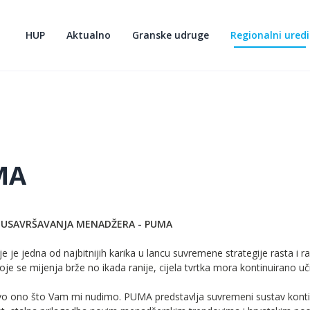
HUP
Aktualno
Granske udruge
Regionalni uredi
MA
USAVRŠAVANJA MENADŽERA - PUMA
 je jedna od najbitnijih karika u lancu suvremene strategije rasta i r
koje se mijenja brže no ikada ranije, cijela tvrtka mora kontinuirano u
vo ono što Vam mi nudimo. PUMA predstavlja suvremeni sustav kontin