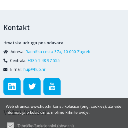
Kontakt
Hrvatska udruga poslodavaca
Adresa:
Radnička cesta 37a, 10 000 Zagreb
Centrala:
+385 1 48 97 555
E-mail:
hup@hup.hr
Web stranica www.hup.hr koristi kolačiće (eng. cookies). Za više
Važni linkovi
informacija o kolačićima, molimo kliknite
ovdje
.
Tehničko/funkcionalni (obvezni)