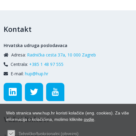
Kontakt
Hrvatska udruga poslodavaca
Adresa:
Radnička cesta 37a, 10 000 Zagreb
Centrala:
+385 1 48 97 555
E-mail:
hup@hup.hr
Web stranica www.hup.hr koristi kolačiće (eng. cookies). Za više
Važni linkovi
informacija o kolačićima, molimo kliknite
ovdje
.
Tehničko/funkcionalni (obvezni)