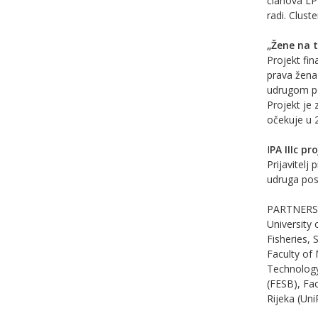
članova LPZ
radi. Clust
„Žene na t
Projekt fin
prava žena 
udrugom po
Projekt je 
očekuje u 
I
PA IIIc pr
Prijavitelj
udruga posl
PARTNERS
University 
Fisheries, 
Faculty of 
Technology,
(FESB), Fac
Rijeka (Uni