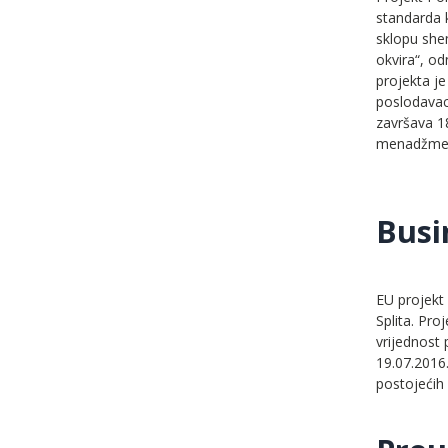
standarda 
sklopu she
okvira“, o
projekta je
poslodavaca
završava 18
menadžment
Busi
EU projekt
Splita. Pr
vrijednost 
19.07.2016.
postojećih 