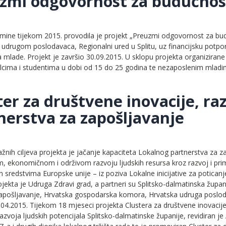
zmi odgovornost za budućnost,
ine tijekom 2015. provodila je projekt „Preuzmi odgovornost za bud
drugom poslodavaca, Regionalni ured u Splitu, uz financijsku potporu 
 mlade. Projekt je završio 30.09.2015. U sklopu projekta organizirane
lcima i studentima u dobi od 15 do 25 godina te nezaposlenim mlad
ter za društvene inovacije, ra
nerstva za zapošljavanje
žnih ciljeva projekta je jačanje kapaciteta Lokalnog partnerstva za 
, ekonomičnom i održivom razvoju ljudskih resursa kroz razvoj i prim
n sredstvima Europske unije – iz poziva Lokalne inicijative za poticanj
ojekta je Udruga Zdravi grad, a partneri su Splitsko-dalmatinska župan
apošljavanje, Hrvatska gospodarska komora, Hrvatska udruga poslodav
04.2015. Tijekom 18 mjeseci projekta Clustera za društvene inovacije,
razvoja ljudskih potencijala Splitsko-dalmatinske županije, revidiran je