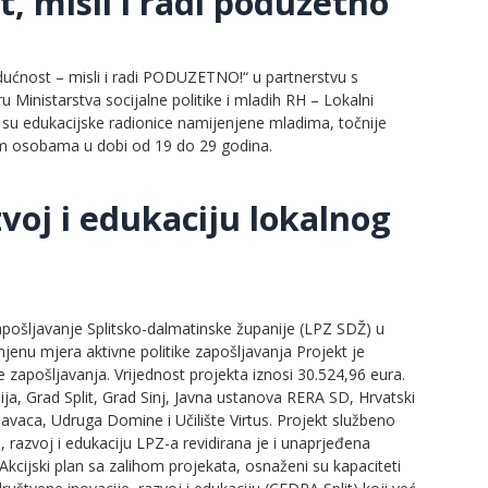
 misli i radi poduzetno
ućnost – misli i radi PODUZETNO!“ u partnerstvu s
Ministarstva socijalne politike i mladih RH – Lokalni
 su edukacijske radionice namijenjene mladima, točnije
im osobama u dobi od 19 do 29 godina.
zvoj i edukaciju lokalnog
zapošljavanje Splitsko-dalmatinske županije (LPZ SDŽ) u
jenu mjera aktivne politike zapošljavanja Projekt je
e zapošljavanja. Vrijednost projekta iznosi 30.524,96 eura.
ija, Grad Split, Grad Sinj, Javna ustanova RERA SD, Hrvatski
aca, Udruga Domine i Učilište Virtus. Projekt službeno
 razvoj i edukaciju LPZ-a revidirana je i unaprjeđena
 Akcijski plan sa zalihom projekata, osnaženi su kapaciteti