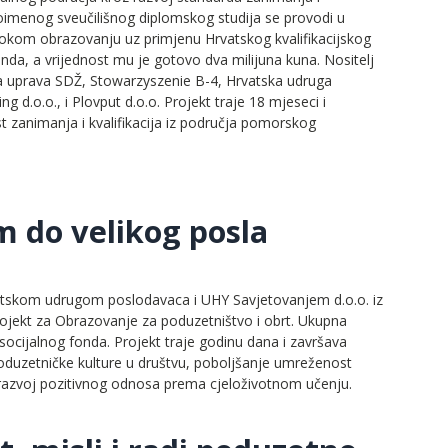
imenog sveučilišnog diplomskog studija se provodi u
okom obrazovanju uz primjenu Hrvatskog kvalifikacijskog
da, a vrijednost mu je gotovo dva milijuna kuna. Nositelj
učka uprava SDŽ, Stowarzyszenie B-4, Hrvatska udruga
 d.o.o., i Plovput d.o.o. Projekt traje 18 mjeseci i
t zanimanja i kvalifikacija iz područja pomorskog
m do velikog posla
vatskom udrugom poslodavaca i UHY Savjetovanjem d.o.o. iz
rojekt za Obrazovanje za poduzetništvo i obrt. Ukupna
g socijalnog fonda. Projekt traje godinu dana i završava
 poduzetničke kulture u društvu, poboljšanje umreženost
te razvoj pozitivnog odnosa prema cjeloživotnom učenju.