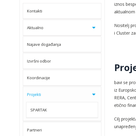
iznos besp
Kontakti
aktualnom 
Nositelj pr
Aktualno
i Cluster z
Najave događanja
Izvršni odbor
Proj
Koordinacije
bavi se pro
iz Europsko
Projekti
RERA, Cent
etično fina
SPARTAK
Cilj projek
unapređenj
Partneri