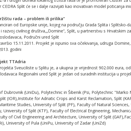
-a i drugih dionika lokalnog tržišta rada te je promoviran Cluster za d
er CEDRA Split će se i dalje razvijati kao inovativan model poticanja in
ržištu rada – problem ili prilika“
anciran od Europske unije, kojeg na području Grada Splita i Splitsko-
i razvoj civilnog društva,„Domine“, Split, u partnerstvu s Hrvatskim 
slodavaca, Područni ured Split
završio 15.11.2011. Projekt je ispunio sva očekivanja, udruga Domine, 
2013. godini
ojekt TTAdria
 projekta Sveuciliste u Splitu je, a ukupna je vrijednost 902.000 eura,
odavaca Regionalni ured Split je jedan od suradnih institucija u proje
of Dubrovnik (UniDu), Polytechnic in Šibenik (Psi, Polytechnic "Marko 
Split (IOR),Institute for Adriatic Crops and Karst Reclamation, Split (K
Maritime Studies, University of Split (PF), Faculty of Natural Sciences,
 University of Split (KTF), Faculty of Electrical Engineering, Mechanic
ulty of Civil Engineering and Architecture, University of Split (GAF),Fac
Ri), University of Pula (UniPu, University of Zadar (UniZd)