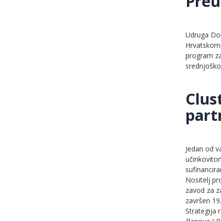
Preu
Udruga Dom
Hrvatskom u
program za
srednjoško
Clus
part
Jedan od va
učinkovitom
sufinancira
Nositelj pr
zavod za z
završen 19.
Strategija 