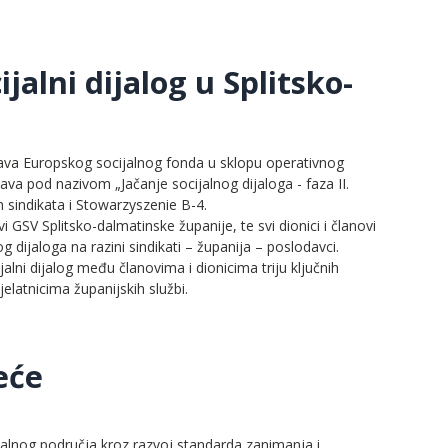
alni dijalog u Splitsko-
stava Europskog socijalnog fonda u sklopu operativnog
va pod nazivom „Jačanje socijalnog dijaloga - faza II.
h sindikata i Stowarzyszenie B-4.
 GSV Splitsko-dalmatinske županije, te svi dionici i članovi
og dijaloga na razini sindikati – županija – poslodavci.
alni dijalog među članovima i dionicima triju ključnih
elatnicima županijskih službi.
eće
alnog područja kroz razvoj standarda zanimanja i