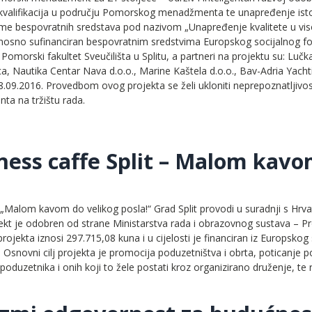
kvalifikacija u području Pomorskog menadžmenta te unapređenje isto
me bespovratnih sredstava pod nazivom „Unapređenje kvalitete u vis
dnosno sufinanciran bespovratnim sredstvima Europskog socijalnog fon
 Pomorski fakultet Sveučilišta u Splitu, a partneri na projektu su: L
, Nautika Centar Nava d.o.o., Marine Kaštela d.o.o., Bav-Adria Yachting
.09.2016. Provedbom ovog projekta se želi ukloniti neprepoznatljivos
a na tržištu rada.
ness caffe Split – Malom kavo
 „Malom kavom do velikog posla!“ Grad Split provodi u suradnji s Hr
ojekt je odobren od strane Ministarstva rada i obrazovnog sustava – P
projekta iznosi 297.715,08 kuna i u cijelosti je financiran iz Europsko
 Osnovni cilj projekta je promocija poduzetništva i obrta, poticanje
poduzetnika i onih koji to žele postati kroz organizirano druženje, 