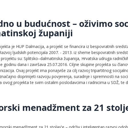
dno u budućnost – oživimo socij
atinskoj županiji
ojekta je HUP Dalmacija, a projekt se financira iz bespovratnih sred
zvoj ljudskih potencijala 2007. - 2013. iz sheme bespovratnih sredsta
 projektu su: Splitsko–dalmatinska županija, Hrvatska udruga radnički
je godinu dana i završava 25.07.2016. Ciljne skupine projekta su članovi
anizacija. Ovaj projekt ima ponajviše za cilj razvoj tripartitnog socijaln
značajno doprinijeti razvoju povjerenja, suradnje i spremnosti na socij
a ovog projekta te svim ostalim poslodavcima i radnicima u SDŽ, te dj
rski menadžment za 21 stolj
morski menadžment za 21 stoljeće – održiv i inteligentan razvoj odob