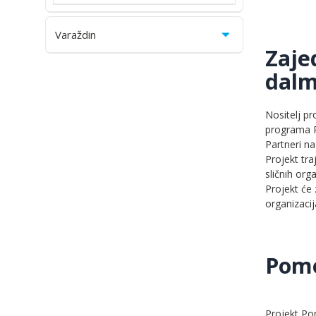
Varaždin
Zaje
dalm
Nositelj pr
programa Ra
Partneri na
Projekt tra
sličnih org
Projekt će 
organizacij
Pomo
Projekt Po