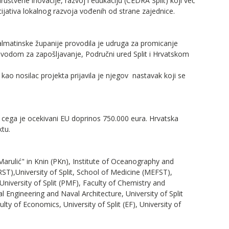
ruštvene inovacije, razvoj i edukaciju (CEDRA Split) koji već
icijativa lokalnog razvoja vođenih od strane zajednice.
dalmatinske županije provodila je udruga za promicanje
zavodom za zapošljavanje, Područni ured Split i Hrvatskom
kao nosilac projekta prijavila je njegov nastavak koji se
 od cega je ocekivani EU doprinos 750.000 eura. Hrvatska
ktu.
Marulić" in Knin (PKn), Institute of Oceanography and
ARST),University of Split, School of Medicine (MEFST),
 University of Split (PMF), Faculty of Chemistry and
al Engineering and Naval Architecture, University of Split
ulty of Economics, University of Split (EF), University of