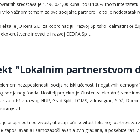
ovratnih sredstava je 1.496.021,00 kuna i to u 100%-tnom intenzitetu
i vrlo važnom temom za sve socijalne partnere, a to je nedostatak 
ojekta je JU Rera S.D. za koordinaciju i razvoj Splitsko- dalmatinske 
a eko-društvene inovacije i razvoj CEDRA Split.
ekt "Lokalnim partnerstvom d
blemom nezaposlenosti, socijalne isključenosti i negativnih demografs
g socijalnog fonda. Nositelj projekta je Cluster za eko-društvene inova
ar za održivi razvoj, HUP, Grad Split, TOMS, Zdravi grad, SDŽ, Domine
nciranje ZEF.
ta je unaprijediti održivost, utjecaj i učinkovitost lokalnog partnerstv
e zapošljavanja i samozapošljavanja svih građana, a posebice ranjivi