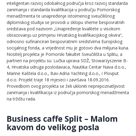
inteligentan razvoj odobalnog područja kroz razvoj standarda
zanimanja i standarda kvalifikacija u području Pomorskog
menadžmenta te unapređenje istoimenog sveučilišnog
diplomskog studija se provodi u sklopu sheme bespovratnih
sredstava pod nazivom „Unapređenje kvalitete u visokom
obrazovanju uz primjenu Hrvatskog kvalifikacijskog okvira“,
odnosno sufinanciran bespovratnim sredstvima Europskog
socijalnog fonda, a vrijednost mu je gotovo dva milijuna kuna.
Nositelj projekta je Pomorski fakultet Sveučilišta u Splitu, a
partneri na projektu su: Lučka uprava SDŽ, Stowarzyszenie B-
4, Hrvatska udruga poslodavaca, Nautika Centar Nava d.o.o.,
Marine Kaštela d.o.o., Bav-Adria Yachting d.o.o., i Plovput
d.o.o. Projekt traje 18 mjeseci i završava 18.09.2016.
Provedbom ovog projekta se želi ukloniti neprepoznatljivost
zanimanja i kvalifikacija iz područja pomorskog menadžmenta
na tržištu rada.
Business caffe Split – Malom
kavom do velikog posla