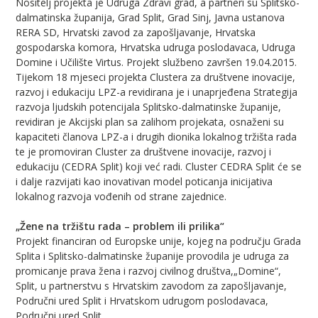
Nositelj projekta je Udruga Zdravi grad, a partneri su Splitsko-
dalmatinska županija, Grad Split, Grad Sinj, Javna ustanova
RERA SD, Hrvatski zavod za zapošljavanje, Hrvatska
gospodarska komora, Hrvatska udruga poslodavaca, Udruga
Domine i Učilište Virtus. Projekt službeno završen 19.04.2015.
Tijekom 18 mjeseci projekta Clustera za društvene inovacije,
razvoj i edukaciju LPZ-a revidirana je i unaprjeđena Strategija
razvoja ljudskih potencijala Splitsko-dalmatinske županije,
revidiran je Akcijski plan sa zalihom projekata, osnaženi su
kapaciteti članova LPZ-a i drugih dionika lokalnog tržišta rada
te je promoviran Cluster za društvene inovacije, razvoj i
edukaciju (CEDRA Split) koji već radi. Cluster CEDRA Split će se
i dalje razvijati kao inovativan model poticanja inicijativa
lokalnog razvoja vođenih od strane zajednice.
„Žene na tržištu rada – problem ili prilika“
Projekt financiran od Europske unije, kojeg na području Grada
Splita i Splitsko-dalmatinske županije provodila je udruga za
promicanje prava žena i razvoj civilnog društva,„Domine“,
Split, u partnerstvu s Hrvatskim zavodom za zapošljavanje,
Područni ured Split i Hrvatskom udrugom poslodavaca,
Područni ured Split