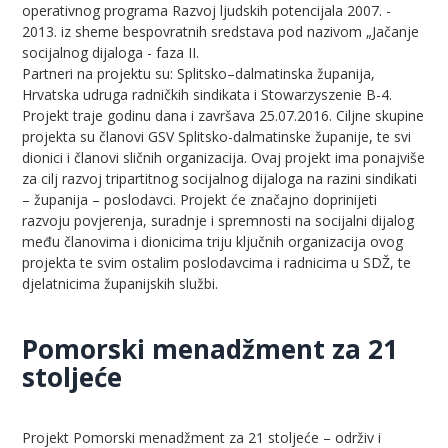
operativnog programa Razvoj ljudskih potencijala 2007. -
2013. iz sheme bespovratnih sredstava pod nazivom „Jačanje
socijalnog dijaloga - faza II.
Partneri na projektu su: Splitsko–dalmatinska županija,
Hrvatska udruga radničkih sindikata i Stowarzyszenie B-4.
Projekt traje godinu dana i završava 25.07.2016. Ciljne skupine
projekta su članovi GSV Splitsko-dalmatinske županije, te svi
dionici i članovi sličnih organizacija. Ovaj projekt ima ponajviše
za cilj razvoj tripartitnog socijalnog dijaloga na razini sindikati
– županija – poslodavci. Projekt će značajno doprinijeti
razvoju povjerenja, suradnje i spremnosti na socijalni dijalog
među članovima i dionicima triju ključnih organizacija ovog
projekta te svim ostalim poslodavcima i radnicima u SDŽ, te
djelatnicima županijskih službi.
Pomorski menadžment za 21
stoljeće
Projekt Pomorski menadžment za 21 stoljeće – održiv i