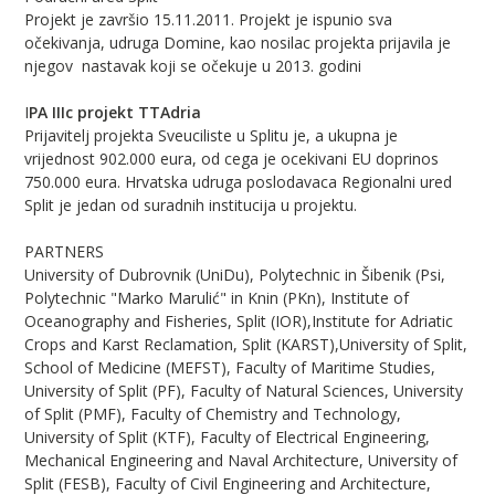
Projekt je završio 15.11.2011. Projekt je ispunio sva
očekivanja, udruga Domine, kao nosilac projekta prijavila je
njegov nastavak koji se očekuje u 2013. godini
I
PA IIIc projekt TTAdria
Prijavitelj projekta Sveuciliste u Splitu je, a ukupna je
vrijednost 902.000 eura, od cega je ocekivani EU doprinos
750.000 eura. Hrvatska udruga poslodavaca Regionalni ured
Split je jedan od suradnih institucija u projektu.
PARTNERS
University of Dubrovnik (UniDu), Polytechnic in Šibenik (Psi,
Polytechnic "Marko Marulić" in Knin (PKn), Institute of
Oceanography and Fisheries, Split (IOR),Institute for Adriatic
Crops and Karst Reclamation, Split (KARST),University of Split,
School of Medicine (MEFST), Faculty of Maritime Studies,
University of Split (PF), Faculty of Natural Sciences, University
of Split (PMF), Faculty of Chemistry and Technology,
University of Split (KTF), Faculty of Electrical Engineering,
Mechanical Engineering and Naval Architecture, University of
Split (FESB), Faculty of Civil Engineering and Architecture,