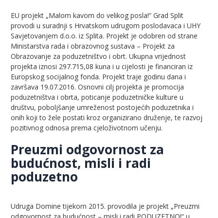
EU projekt „Malom kavom do velikog posla!“ Grad Split
provodi u suradnji s Hrvatskom udrugom poslodavaca i UHY
Savjetovanjem d.o.o. iz Splita. Projekt je odobren od strane
Ministarstva rada i obrazovnog sustava – Projekt za
Obrazovanje za poduzetništvo i obrt. Ukupna vrijednost
projekta iznosi 297.715,08 kuna i u cijelosti je financiran iz
Europskog socijalnog fonda. Projekt traje godinu dana i
završava 19.07.2016. Osnovni cilj projekta je promocija
poduzetništva i obrta, poticanje poduzetničke kulture u
društvu, poboljšanje umreženost postojećih poduzetnika i
onih koji to žele postati kroz organizirano druženje, te razvoj
pozitivnog odnosa prema cjeloživotnom učenju.
Preuzmi odgovornost za
budućnost, misli i radi
poduzetno
Udruga Domine tijekom 2015. provodila je projekt „Preuzmi
odgovornost za budućnost – misli i radi PODUZETNO!“ u