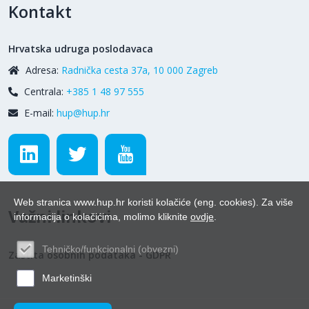
Kontakt
Hrvatska udruga poslodavaca
Adresa:
Radnička cesta 37a, 10 000 Zagreb
Centrala:
+385 1 48 97 555
E-mail:
hup@hup.hr
Web stranica www.hup.hr koristi kolačiće (eng. cookies). Za više
Važni linkovi
informacija o kolačićima, molimo kliknite
ovdje
.
Tehničko/funkcionalni (obvezni)
Zaštita osobnih podataka - GDPR
Marketinški