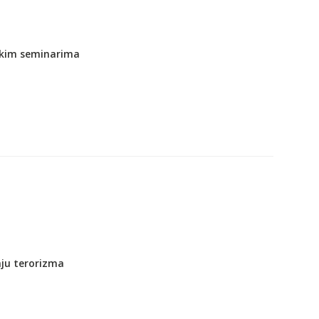
elikim seminarima
nju terorizma