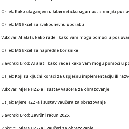
 Osijek:
Kako ulaganjem u kibernetičku sigurnost smanjiti poslovn
 Osijek:
MS Excel za svakodnevnu uporabu
. Vukovar:
AI alati, kako rade i kako vam mogu pomoći u poslova
 Osijek:
MS Excel za napredne korisnike
. Slavonski Brod:
AI alati, kako rade i kako vam mogu pomoći u p
 Osijek:
Koji su ključni koraci za uspješnu implementaciju ili raz
. Vukovar:
Mjere HZZ-a i sustav vaučera za obrazovanje
 Osijek:
Mjere HZZ-a i sustav vaučera za obrazovanje
. Slavonski Brod:
Završni račun 2025.
 Vinkovci:
Mjere HZZ-a i vaučeri za obrazovanje