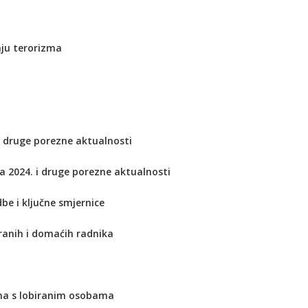
nju terorizma
 i druge porezne aktualnosti
za 2024. i druge porezne aktualnosti
dbe i ključne smjernice
tranih i domaćih radnika
ima s lobiranim osobama