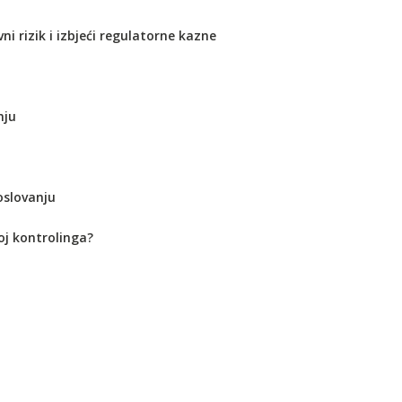
i rizik i izbjeći regulatorne kazne
nju
oslovanju
voj kontrolinga?