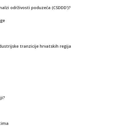
nalzi održivosti poduzeća (CSDDD')?
oge
ustrijske tranzicije hrvatskih regija
ji?
ntima