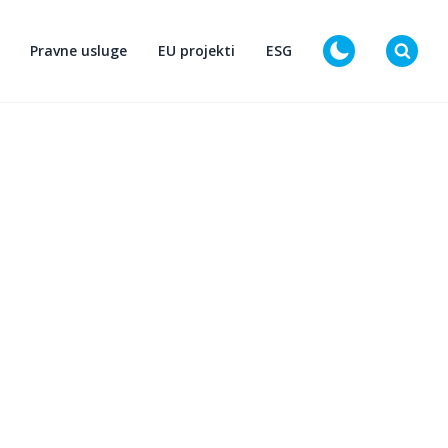
Pravne usluge
EU projekti
ESG
D