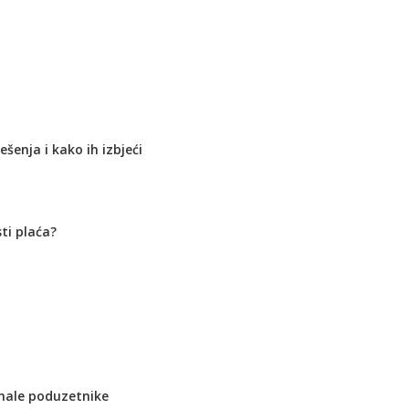
šenja i kako ih izbjeći
ti plaća?
i male poduzetnike