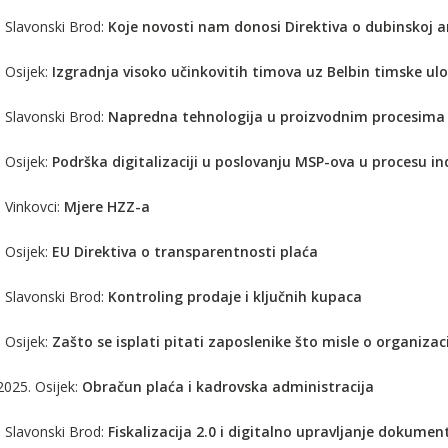
. Slavonski Brod:
Koje novosti nam donosi Direktiva o dubinskoj a
 Osijek:
Izgradnja visoko učinkovitih timova uz Belbin timske ul
. Slavonski Brod:
Napredna tehnologija u proizvodnim procesima
 Osijek:
Podrška digitalizaciji u poslovanju MSP-ova u procesu ind
 Vinkovci:
Mjere HZZ-a
 Osijek:
EU Direktiva o transparentnosti plaća
. Slavonski Brod:
Kontroling prodaje i ključnih kupaca
 Osijek:
Zašto se isplati pitati zaposlenike što misle o organizaci
.2025. Osijek:
Obračun plaća i kadrovska administracija
. Slavonski Brod:
Fiskalizacija 2.0 i digitalno upravljanje dokume