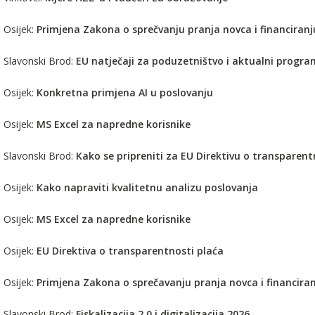
 Osijek:
Primjena Zakona o sprečvanju pranja novca i financiran
. Slavonski Brod:
EU natječaji za poduzetništvo i aktualni prog
 Osijek:
Konkretna primjena AI u poslovanju
 Osijek:
MS Excel za napredne korisnike
. Slavonski Brod:
Kako se pripreniti za EU Direktivu o transparent
 Osijek:
Kako napraviti kvalitetnu analizu poslovanja
 Osijek:
MS Excel za napredne korisnike
 Osijek:
EU Direktiva o transparentnosti plaća
 Osijek:
Primjena Zakona o sprečavanju pranja novca i financira
. Slavonski Brod:
Fiskalizacija 2.0 i digitalizacija 2026.