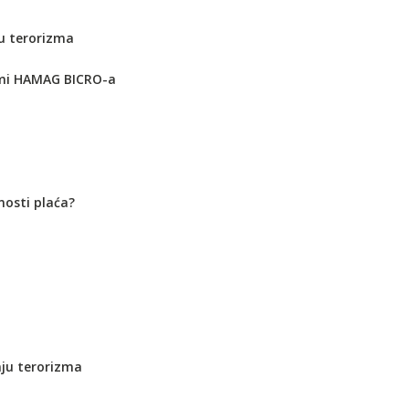
ju terorizma
rami HAMAG BICRO-a
nosti plaća?
nju terorizma