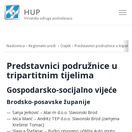
Naslovnica
Regionalni uredi
Osijek
Predstavnici podružnice u tripartit
Predstavnici podružnice u
tripartitnim tijelima
Gospodarsko-socijalno vijeće
Brodsko-posavske županije
Sanja Jerković – Alar-m d.o.o. Slavonski Brod
Ivica Marić – Andritz TEP d.o.o. Slavonski Brod (zamjena
Krešimir Tomac)
Slavica Štefanac – Pučko otvoreno učilište Auto moto