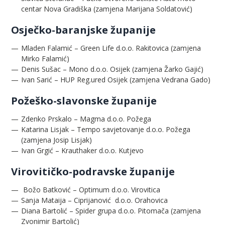
centar Nova Gradiška (zamjena Marijana Soldatović)
Osječko-baranjske županije
Mladen Falamić – Green Life d.o.o. Rakitovica (zamjena
Mirko Falamić)
Denis Sušac – Mono d.o.o. Osijek (zamjena Žarko Gajić)
Ivan Sarić – HUP Reg.ured Osijek (zamjena Vedrana Gado)
Požeško-slavonske županije
Zdenko Prskalo – Magma d.o.o. Požega
Katarina Lisjak – Tempo savjetovanje d.o.o. Požega
(zamjena Josip Lisjak)
Ivan Grgić – Krauthaker d.o.o. Kutjevo
Virovitičko-podravske županije
Božo Batković – Optimum d.o.o. Virovitica
Sanja Mataija – Ciprijanović d.o.o. Orahovica
Diana Bartolić – Spider grupa d.o.o. Pitomača (zamjena
Zvonimir Bartolić)