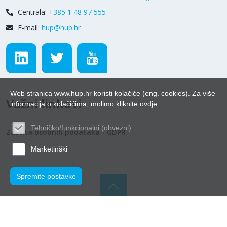
Centrala:
+385 1 48 97 555
E-mail:
hup@hup.hr
Web stranica www.hup.hr koristi kolačiće (eng. cookies). Za više
Važni linkovi
informacija o kolačićima, molimo kliknite
ovdje
.
Tehničko/funkcionalni (obvezni)
Zaštita osobnih podataka - GDPR
Marketinški
Spremite postavke
© Hrvatska udruga poslodavaca 2026.
Powered by WEB
Marketing
-
EasyEdit CMS
-
Premium Hosting