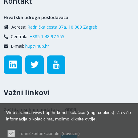
Kontakt
Hrvatska udruga poslodavaca
Adresa:
Radnička cesta 37a, 10 000 Zagreb
Centrala:
+385 1 48 97 555
E-mail:
hup@hup.hr
Važni linkovi
Zaštita osobnih podataka - GDPR
Web stranica www.hup.hr koristi kolačiće (eng. cookies). Za više
informacija o kolačićima, molimo kliknite
ovdje
.
Tehničko/funkcionalni (obvezni)