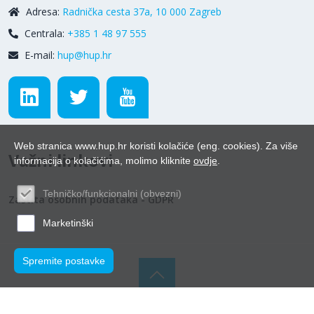
Adresa:
Radnička cesta 37a, 10 000 Zagreb
Centrala:
+385 1 48 97 555
E-mail:
hup@hup.hr
Web stranica www.hup.hr koristi kolačiće (eng. cookies). Za više
Važni linkovi
informacija o kolačićima, molimo kliknite
ovdje
.
Tehničko/funkcionalni (obvezni)
Zaštita osobnih podataka - GDPR
Marketinški
Spremite postavke
© Hrvatska udruga poslodavaca 2026.
Powered by WEB