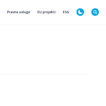
Pravne usluge
EU projekti
ESG
D