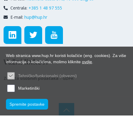
Centrala:
+385 1 48 97 555
E-mail:
hup@hup.hr
Web stranica www.hup.hr koristi kolačiće (eng. cookies). Za više
Važni linkovi
informacija o kolačićima, molimo kliknite
ovdje
.
Tehničko/funkcionalni (obvezni)
Zaštita osobnih podataka - GDPR
Marketinški
Spremite postavke
© Hrvatska udruga poslodavaca 2026.
Powered by WEB
Marketing
-
EasyEdit CMS
-
Premium Hosting