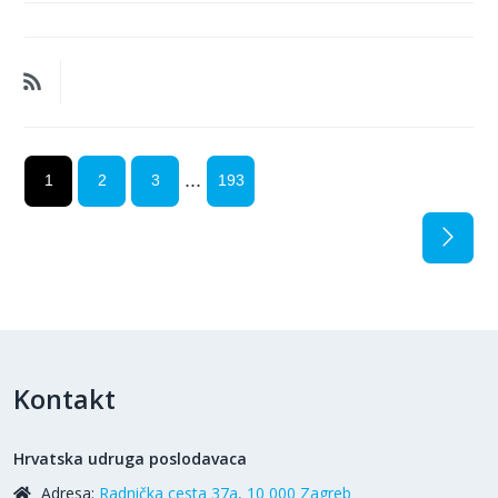
...
1
2
3
193
Kontakt
Hrvatska udruga poslodavaca
Adresa:
Radnička cesta 37a, 10 000 Zagreb