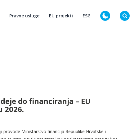
Pravne usluge
EU projekti
ESG
D
deje do financiranja – EU
u 2026.
oji provode Ministarstvo financija Republike Hrvatske i