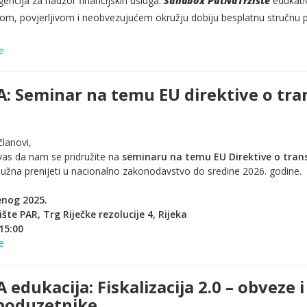
encija za nadzor financijskih usluga.
Sandbox PutNaTržište
edukati
nom, povjerljivom i neobvezujućem okružju dobiju besplatnu stručnu p
e
: Seminar na temu EU direktive o tra
članovi,
as da nam se pridružite na
seminaru na temu EU Direktive o tran
dužna prenijeti u nacionalno zakonodavstvo do sredine 2026. godine.
enog 2025.
ište PAR, Trg Riječke rezolucije 4, Rijeka
15:00
e
edukacija: Fiskalizacija 2.0 – obveze i
poduzetnike