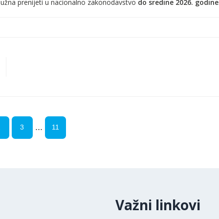
dužna prenijeti u nacionalno zakonodavstvo
do sredine 2026. godine
...
2
3
11
Važni linkovi