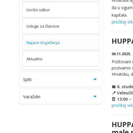
Hrvatska ag
da u sigur
Izvršni odbor
kapitala.
pročitaj viš
Usluge za članove
HUPPA
Najave događanja
06.11.2025.
Aktualno
Poštovani 
pozivamo v
Hrvatsku, 
Split
📅 6. stud
📍 Veleučil
Varaždin
⏰ 13:00 – 
pročitaj viš
HUPPA 
male 