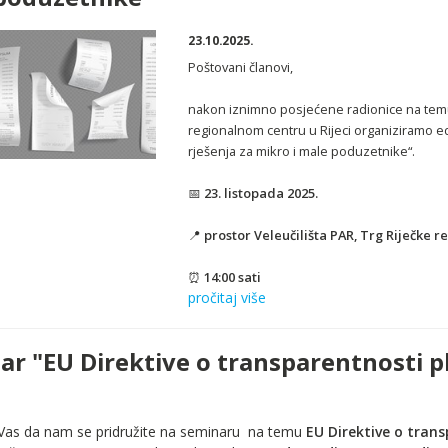
23.10.2025.
Poštovani članovi,
nakon iznimno posjećene radionice na temu 
regionalnom centru u Rijeci organiziramo ed
rješenja za mikro i male poduzetnike“.
📅
23. listopada 2025.
📍
prostor Veleučilišta PAR, Trg Riječke re
⏰
14:00 sati
pročitaj više
r "EU Direktive o transparentnosti plać
as da nam se pridružite na seminaru na temu
EU Direktive o tran