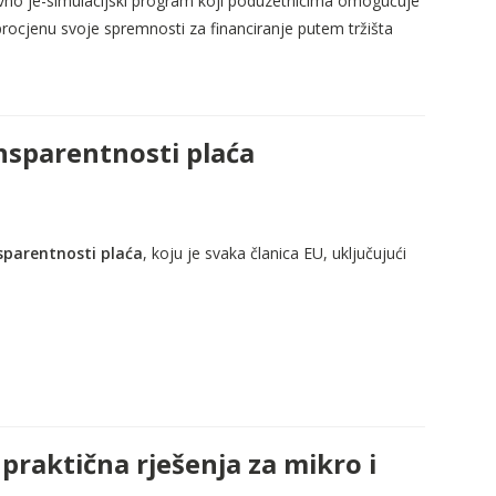
vno je-simulacijski program koji poduzetnicima omogućuje
rocjenu svoje spremnosti za financiranje putem tržišta
nsparentnosti plaća
sparentnosti plaća
, koju je svaka članica EU, uključujući
 praktična rješenja za mikro i