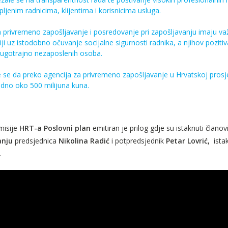
pljenim radnicima, klijentima i korisnicima usluga.
a privremeno zapošljavanje i posredovanje pri zapošljavanju imaju važ
aciji uz istodobno očuvanje socijalne sigurnosti radnika, a njihov pozit
dugotrajno nezaposlenih osoba.
 se da preko agencija za privremeno zapošljavanje u Hrvatskoj prosječ
edno oko 500 milijuna kuna.
misije
HRT-a Poslovni plan
emitiran je prilog gdje su istaknuti članov
anju
predsjednica
Nikolina Radić
i potpredsjednik
Petar Lovrić,
ista
.