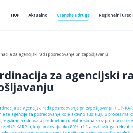
HUP
Aktualno
Granske udruge
Regionalni uredi
nacija za agencijski rad i posredovanje pri zapošljavanju
rdinacija za agencijski r
ošljavanju
dinacija za agencijski rad i posredovanje pri zapošljavanju (HUP-KA
je te agencije za posredovanje koje aktivno sudjeluju u procesima kre
eg reguliranja odnosa u predmetnim djelatnostima kroz promociju rele
nice HUP-KARP-a, koje pokrivaju oko 80% tržišta ovih usluga u Hrvats
ezale se na transparentnost rada te poštivanje visokih profesionalnih 