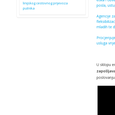
linijskog cestovnog prijevoza
posla, ustu
putnika
Agencije z
fleksibiliz
mladih te 
Procjenjuje
usluga vrij
U sklopu e
zapošljav
poslovanju