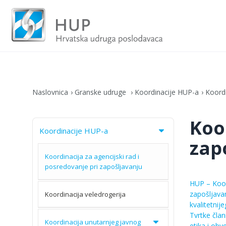
Naslovnica
Granske udruge
Koordinacije HUP-a
Koordi
Koo
Koordinacije HUP-a
zap
Koordinacija za agencijski rad i
posredovanje pri zapošljavanju
HUP – Koor
zapošljavan
Koordinacija veledrogerija
kvalitetnij
Tvrtke čla
Koordinacija unutarnjeg javnog
etika i obv