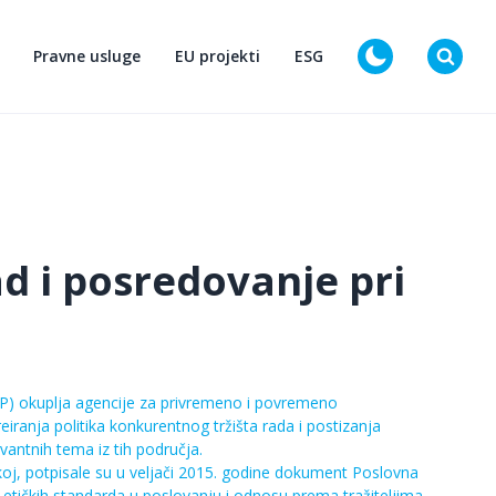
Pravne usluge
EU projekti
ESG
D
ad i posredovanje pri
RP) okuplja agencije za privremeno i povremeno
iranja politika konkurentnog tržišta rada i postizanja
vantnih tema iz tih područja.
koj, potpisale su u veljači 2015. godine dokument Poslovna
i etičkih standarda u poslovanju i odnosu prema tražiteljima