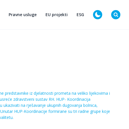
Pravne usluge
EU projekti
ESG
D
e predstavnike iz djelatnosti prometa na veliko lijekovima i
susreće zdravstveni sustav RH. HUP- Koordinacija
u ukazivati na rješavanje ukupnih dugovanja bolnica,
 Unutar HUP-Koordinacije formirane su tri radne grupe koje
alitetu.