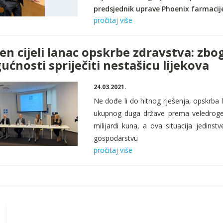
predsjednik uprave Phoenix farmacije
pročitaj više
en cijeli lanac opskrbe zdravstva: zb
ćnosti spriječiti nestašicu lijekova
24.03.2021.
Ne dođe li do hitnog rješenja, opskrba l
ukupnog duga države prema veledroger
milijardi kuna, a ova situacija
jedinstv
gospodarstvu
pročitaj više