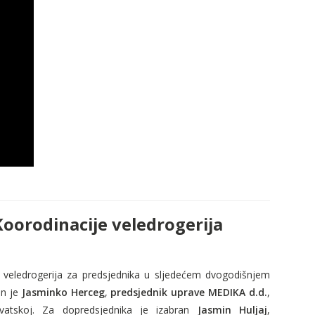
Koorodinacije veledrogerija
veledrogerija za predsjednika u sljede
ć
em dvogodi
š
njem
an je
Jasminko Herceg
,
predsjednik uprave MEDIKA d.d.
,
rvatskoj. Za dopredsjednika je izabran
Jasmin Huljaj
,