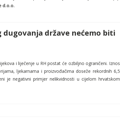
 d.o.o.
og dugovanja države nećemo biti
ijekova i liječenje u RH postat će ozbiljno ograničeni. Iznos
ijama, ljekarnama i proizvođačima doseže rekordnih 6,5
eni je negativni primjer nelikvidnosti u cijelom hrvatskom