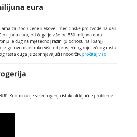
ilijuna eura
jama za isporučene lijekove i medicinske proizvode na dan
 milijuna eura, od čega je više od 550 milijuna eura
pnju je dug na mjesečnoj razini (u odnosu na lipanj)
to je gotovo dvostruko više od prosječnog mjesečnog rasta
g rasta duga je zabrinjavajući i neodrživ.
pročitaj više
rogerija
 HUP-Koordinacije veledrogerija istaknuli ključne probleme s