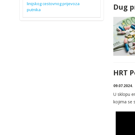
linijskog cestovnog prijevoza
Dug p
putnika
HRT P
09.07.2024.
U sklopu em
kojima se 