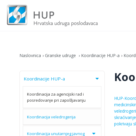
Naslovnica
Granske udruge
Koordinacije HUP-a
Koordi
Koo
Koordinacije HUP-a
Koordinacija za agencijski rad i
HUP-Koordin
posredovanje pri zapošljavanju
medicinski
veledrogeri
Koordinacija veledrogerija
skraćivanj
pokrivaju s
Koordinacija unutarnjeg javnog