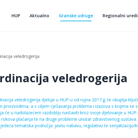
HUP
Aktualno
Granske udruge
Regionalni uredi
nacija veledrogerija
rdinacija veledrogerija
acija veledrogerija djeluje u HUP-u od rujna 2017.g. te okuplja ključn
m proizvodima, a s ciljem rješavanja problema i izazova s kojima se 
ja će u nadolazećem razdoblju nastaviti kroz svoje djelovanje u HUP-
e rokova plaćanja te na druge probleme unutar zdravstvenog sustava.
ljedeća tematska područja: javnu nabavu, regulativu te serijalizaciju/kv