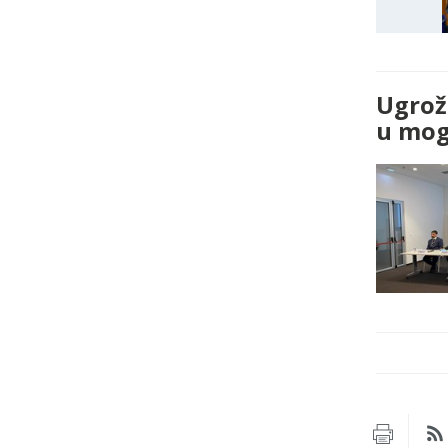
Ugrož
u mogu