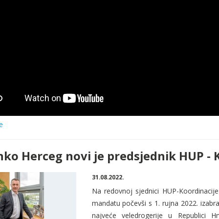
e
nko Herceg novi je predsjednik HUP - 
31.08.2022.
Na redovnoj sjednici HUP-Koordinacije 
mandatu počevši s 1
. rujna 2022. izabr
najve
će
veledrogerije u Republici H