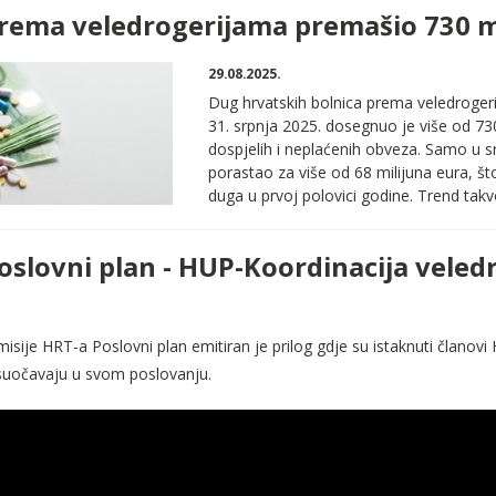
rema veledrogerijama premašio 730 m
29.08.2025.
Dug hrvatskih bolnica prema veledrogeri
31. srpnja 2025. dosegnuo je više od 730
dospjelih i neplaćenih obveza. Samo u sr
porastao za više od 68 milijuna eura, š
duga u prvoj polovici godine. Trend takvo
oslovni plan - HUP-Koordinacija veled
isije HRT-a Poslovni plan emitiran je prilog gdje su istaknuti članovi
suočavaju u svom poslovanju.