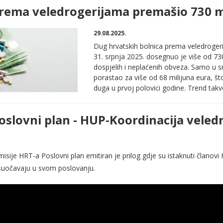
rema veledrogerijama premašio 730 m
29.08.2025.
Dug hrvatskih bolnica prema veledrogeri
31. srpnja 2025. dosegnuo je više od 730
dospjelih i neplaćenih obveza. Samo u sr
porastao za više od 68 milijuna eura, š
duga u prvoj polovici godine. Trend takvo
oslovni plan - HUP-Koordinacija veled
isije HRT-a Poslovni plan emitiran je prilog gdje su istaknuti članovi
suočavaju u svom poslovanju.