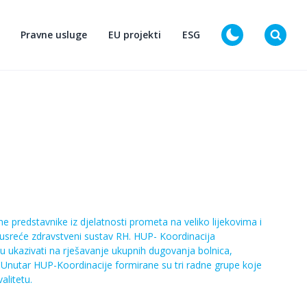
Pravne usluge
EU projekti
ESG
D
e predstavnike iz djelatnosti prometa na veliko lijekovima i
susreće zdravstveni sustav RH. HUP- Koordinacija
u ukazivati na rješavanje ukupnih dugovanja bolnica,
 Unutar HUP-Koordinacije formirane su tri radne grupe koje
alitetu.