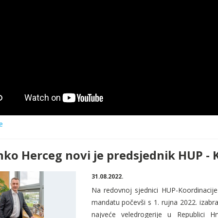
e
nko Herceg novi je predsjednik HUP - 
31.08.2022.
Na redovnoj sjednici HUP-Koordinacije 
mandatu počevši s 1
. rujna 2022. izabr
najve
će
veledrogerije u Republici H