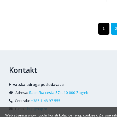
1
Kontakt
Hrvatska udruga poslodavaca
Adresa:
Radnička cesta 37a, 10 000 Zagreb
Centrala:
+385 1 48 97 555
E-mail:
hup@hup.hr
Web stranica www.hup.hr koristi kolačiće (eng. cookies). Za više inf