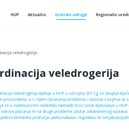
HUP
Aktualno
Granske udruge
Regionalni uredi
nacija veledrogerija
rdinacija veledrogerija
acija veledrogerija djeluje u HUP-u od rujna 2017.g. te okuplja ključn
m proizvodima, a s ciljem rješavanja problema i izazova s kojima se 
ja će u nadolazećem razdoblju nastaviti kroz svoje djelovanje u HUP-
e rokova plaćanja te na druge probleme unutar zdravstvenog sustava.
ljedeća tematska područja: javnu nabavu, regulativu te serijalizaciju/kv