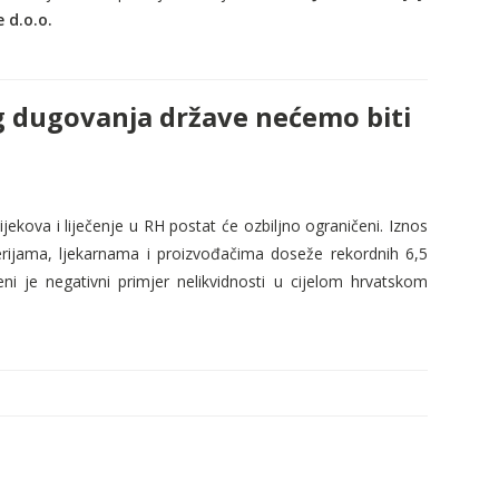
 d.o.o.
og dugovanja države nećemo biti
ijekova i liječenje u RH postat će ozbiljno ograničeni. Iznos
ijama, ljekarnama i proizvođačima doseže rekordnih 6,5
eni je negativni primjer nelikvidnosti u cijelom hrvatskom