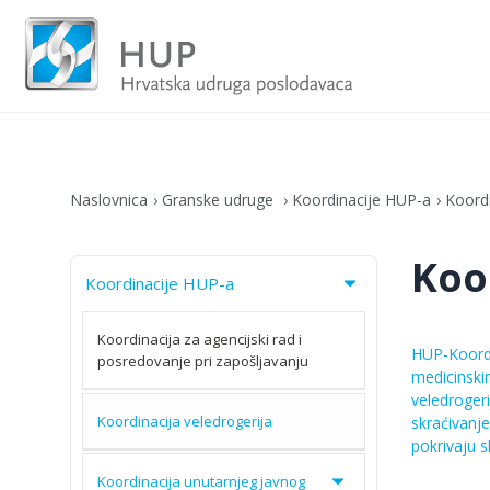
Naslovnica
Granske udruge
Koordinacije HUP-a
Koordi
Koo
Koordinacije HUP-a
Koordinacija za agencijski rad i
HUP-Koordin
posredovanje pri zapošljavanju
medicinski
veledrogeri
Koordinacija veledrogerija
skraćivanj
pokrivaju s
Koordinacija unutarnjeg javnog