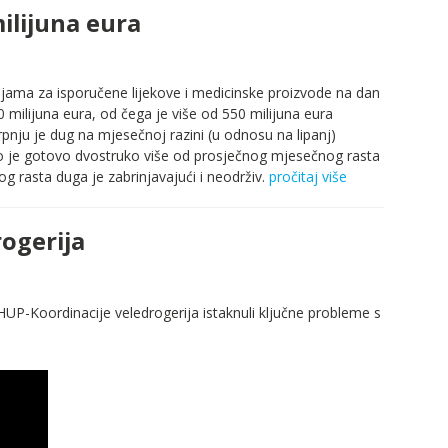
ilijuna eura
jama za isporučene lijekove i medicinske proizvode na dan
 milijuna eura, od čega je više od 550 milijuna eura
pnju je dug na mjesečnoj razini (u odnosu na lipanj)
to je gotovo dvostruko više od prosječnog mjesečnog rasta
g rasta duga je zabrinjavajući i neodrživ.
pročitaj više
rogerija
 HUP-Koordinacije veledrogerija istaknuli ključne probleme s