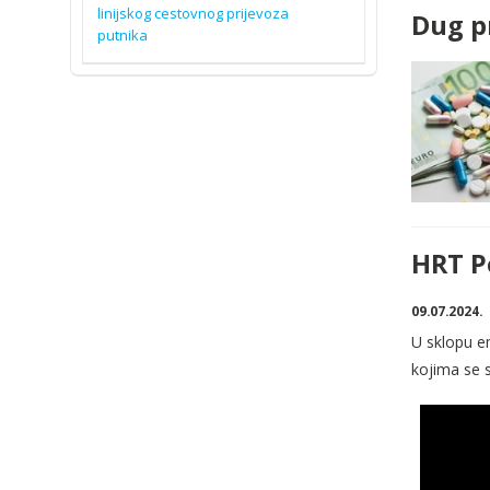
linijskog cestovnog prijevoza
Dug p
putnika
HRT P
09.07.2024.
U sklopu em
kojima se 