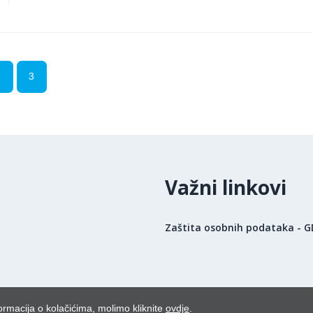
2
3
Važni linkovi
Zaštita osobnih podataka - 
ormacija o kolačićima, molimo kliknite
ovdje
.