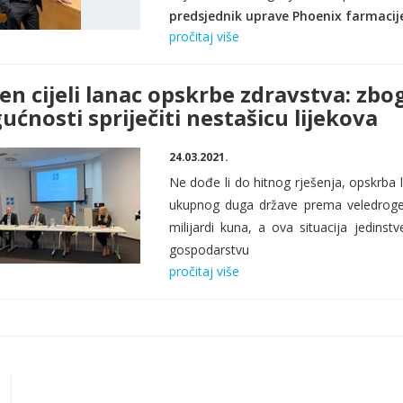
predsjednik uprave Phoenix farmacije
pročitaj više
en cijeli lanac opskrbe zdravstva: zb
ćnosti spriječiti nestašicu lijekova
24.03.2021.
Ne dođe li do hitnog rješenja, opskrba l
ukupnog duga države prema veledroger
milijardi kuna, a ova situacija
jedinstv
gospodarstvu
pročitaj više