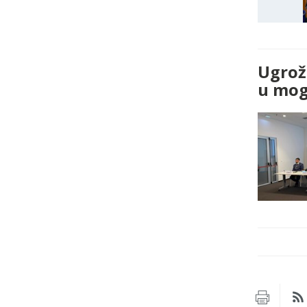
Ugrož
u mogu