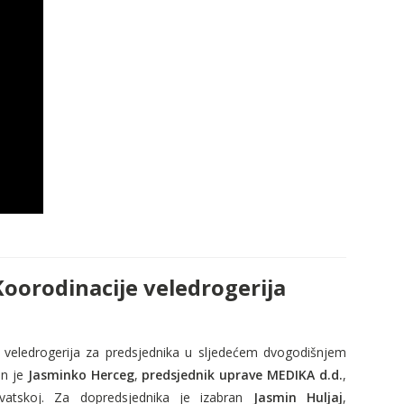
Koorodinacije veledrogerija
veledrogerija za predsjednika u sljede
ć
em dvogodi
š
njem
an je
Jasminko Herceg
,
predsjednik uprave MEDIKA d.d.
,
rvatskoj. Za dopredsjednika je izabran
Jasmin Huljaj
,