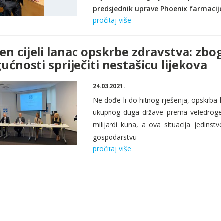
predsjednik uprave Phoenix farmacije
pročitaj više
en cijeli lanac opskrbe zdravstva: zb
ćnosti spriječiti nestašicu lijekova
24.03.2021.
Ne dođe li do hitnog rješenja, opskrba l
ukupnog duga države prema veledroger
milijardi kuna, a ova situacija
jedinstv
gospodarstvu
pročitaj više