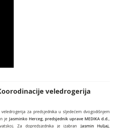
Koorodinacije veledrogerija
veledrogerija za predsjednika u sljede
ć
em dvogodi
š
njem
an je
Jasminko Herceg
,
predsjednik uprave MEDIKA d.d.
,
rvatskoj. Za dopredsjednika je izabran
Jasmin Huljaj
,