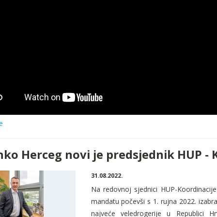
e
nko Herceg novi je predsjednik HUP - 
31.08.2022.
Na redovnoj sjednici HUP-Koordinacije 
mandatu počevši s 1
. rujna 2022. izabr
najve
će
veledrogerije u Republici H