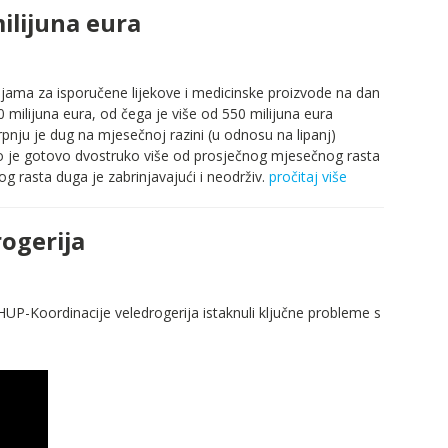
ilijuna eura
jama za isporučene lijekove i medicinske proizvode na dan
 milijuna eura, od čega je više od 550 milijuna eura
pnju je dug na mjesečnoj razini (u odnosu na lipanj)
to je gotovo dvostruko više od prosječnog mjesečnog rasta
g rasta duga je zabrinjavajući i neodrživ.
pročitaj više
rogerija
 HUP-Koordinacije veledrogerija istaknuli ključne probleme s