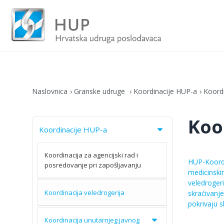
Naslovnica
Granske udruge
Koordinacije HUP-a
Koordi
Koo
Koordinacije HUP-a
Koordinacija za agencijski rad i
HUP-Koordin
posredovanje pri zapošljavanju
medicinski
veledrogeri
Koordinacija veledrogerija
skraćivanj
pokrivaju s
Koordinacija unutarnjeg javnog