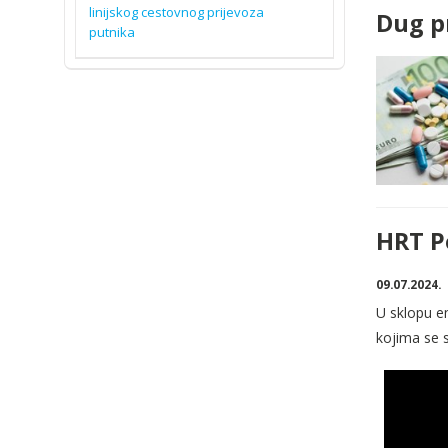
linijskog cestovnog prijevoza
Dug p
putnika
HRT P
09.07.2024.
U sklopu em
kojima se 