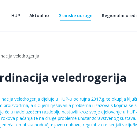
HUP
Aktualno
Granske udruge
Regionalni uredi
nacija veledrogerija
rdinacija veledrogerija
acija veledrogerija djeluje u HUP-u od rujna 2017.g. te okuplja ključn
m proizvodima, a s ciljem rješavanja problema i izazova s kojima se 
ja će u nadolazećem razdoblju nastaviti kroz svoje djelovanje u HUP-
e rokova plaćanja te na druge probleme unutar zdravstvenog sustava.
ljedeća tematska područja: javnu nabavu, regulativu te serijalizaciju/kv