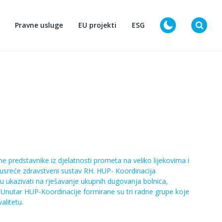
Pravne usluge
EU projekti
ESG
D
e predstavnike iz djelatnosti prometa na veliko lijekovima i
susreće zdravstveni sustav RH. HUP- Koordinacija
u ukazivati na rješavanje ukupnih dugovanja bolnica,
 Unutar HUP-Koordinacije formirane su tri radne grupe koje
alitetu.