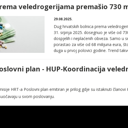
rema veledrogerijama premašio 730 m
29.08.2025.
Dug hrvatskih bolnica prema veledrogeri
31. srpnja 2025. dosegnuo je više od 730
dospjelih i neplaćenih obveza. Samo u sr
porastao za više od 68 milijuna eura, š
duga u prvoj polovici godine. Trend takvo
oslovni plan - HUP-Koordinacija veled
isije HRT-a Poslovni plan emitiran je prilog gdje su istaknuti članovi
suočavaju u svom poslovanju.