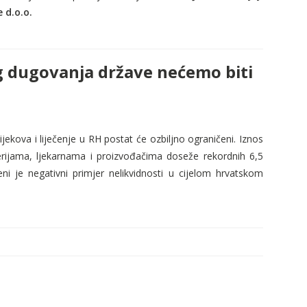
 d.o.o.
og dugovanja države nećemo biti
ijekova i liječenje u RH postat će ozbiljno ograničeni. Iznos
ijama, ljekarnama i proizvođačima doseže rekordnih 6,5
eni je negativni primjer nelikvidnosti u cijelom hrvatskom