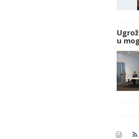
Ugrož
u mogu