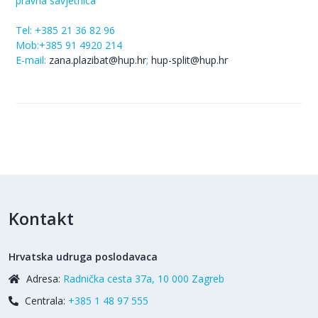
pravna savjetnica
Tel:
+385 21 36 82 96
Mob:+385 91 4920 214
E-mail:
zana
.plazibat@hup.hr
;
hup-split@hup.hr
Kontakt
Hrvatska udruga poslodavaca
Adresa:
Radnička cesta 37a, 10 000 Zagreb
Centrala:
+385 1 48 97 555