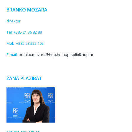
BRANKO MOZARA
direktor
Tel: +385 21 36 82 88
Mob: +385 98 225 102
E-mail:
branko.mozara@hup.hr
;
hup-split@hup.hr
ŽANA PLAZIBAT