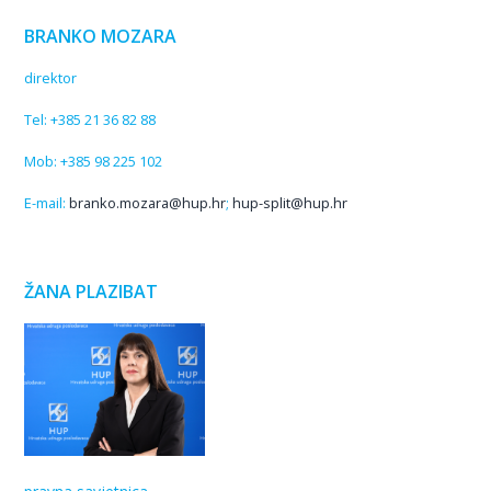
BRANKO MOZARA
direktor
Tel: +385 21 36 82 88
Mob: +385 98 225 102
E-mail:
branko.mozara@hup.hr
;
hup-split@hup.hr
ŽANA PLAZIBAT