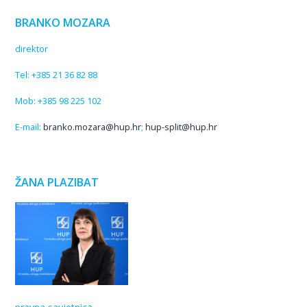
BRANKO MOZARA
direktor
Tel: +385 21 36 82 88
Mob: +385 98 225 102
E-mail:
branko.mozara@hup.hr
;
hup-split@hup.hr
ŽANA PLAZIBAT