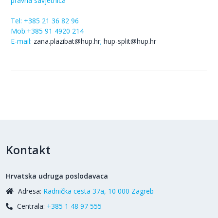
pravna savjetnica
Tel:
+385 21 36 82 96
Mob:+385 91 4920 214
E-mail:
zana
.plazibat@hup.hr
;
hup-split@hup.hr
Kontakt
Hrvatska udruga poslodavaca
Adresa:
Radnička cesta 37a, 10 000 Zagreb
Centrala:
+385 1 48 97 555