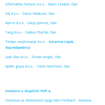
Informatika Fortuno d.o.o. - Mario Levanić, član
Dilj d.o.o. - Davor Vidaković, član
Alar-m d.o.o. - Sanja Jerković, član
Tang d.o.o. - Dalibor Ptačnik, član
Tempo savjetovanje d.o.o. -
Katarina Lisjak,
dopredsjednica
Lipik Glas d.o.o. - Dorian Knapić, član
Spider grupa d.o.o. - Denis Nemčević, član
Izaslanici u skupštini HUP-a:
Ustanova za zdravstvenu njegu Mira Fernbach - Katarina