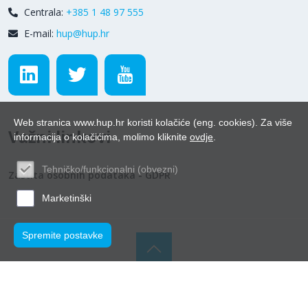
Centrala:
+385 1 48 97 555
E-mail:
hup@hup.hr
Web stranica www.hup.hr koristi kolačiće (eng. cookies). Za više
Važni linkovi
informacija o kolačićima, molimo kliknite
ovdje
.
Tehničko/funkcionalni (obvezni)
Zaštita osobnih podataka - GDPR
Marketinški
Spremite postavke
© Hrvatska udruga poslodavaca 2026.
Powered by WEB
Marketing
-
EasyEdit CMS
-
Premium Hosting