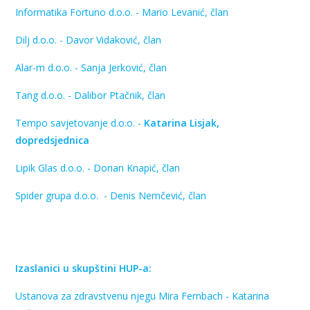
Informatika Fortuno d.o.o. - Mario Levanić, član
Dilj d.o.o. - Davor Vidaković, član
Alar-m d.o.o. - Sanja Jerković, član
Tang d.o.o. - Dalibor Ptačnik, član
Tempo savjetovanje d.o.o. -
Katarina Lisjak,
dopredsjednica
Lipik Glas d.o.o. - Dorian Knapić, član
Spider grupa d.o.o. - Denis Nemčević, član
Izaslanici u skupštini HUP-a:
Ustanova za zdravstvenu njegu Mira Fernbach - Katarina