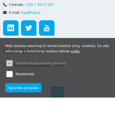
Centrala:
+385 1 48 97 555
E-mail:
hup@hup.hr
Web stranica www.hup.hr koristi kolačiće (eng. cookies). Za više
Važni linkovi
informacija o kolačićima, molimo kliknite
ovdje
.
Tehničko/funkcionalni (obvezni)
Zaštita osobnih podataka - GDPR
Marketinški
Spremite postavke
© Hrvatska udruga poslodavaca 2026.
Powered by WEB
Marketing
-
EasyEdit CMS
-
Premium Hosting