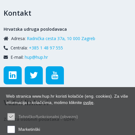
Kontakt
Hrvatska udruga poslodavaca
Adresa:
Radnička cesta 37a, 10 000 Zagreb
Centrala:
+385 1 48 97 555
E-mail:
hup@hup.hr
Web stranica www.hup.hr koristi kolačiće (eng. cookies). Za više
Važni linkovi
informacija o kolačićima, molimo kliknite
ovdje
.
Tehničko/funkcionalni (obvezni)
Zaštita osobnih podataka - GDPR
Marketinški