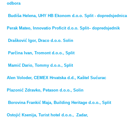
odbora
Budiša Helena, UHY HB Ekonom d.o.o. Split - dopredsjednica
Perak Mateo, Innovatio Proficit d.o.o. Split
– dopredsjednik
Drašković Igor, Draco d.o.o. Solin
Parčina Ivan, Tromont d.o.o., Split
Mamić Dario, Tommy d.o.o., Split
Alen Voloder, CEMEX Hrvatska d.d., Kaštel Sućurac
Plazonić Zdravko, Petason d.o.o., Solin
Borovina Frankić Maja, Building Heritage d.o.o., Split
Ostojić Ksenija, Turist hotel d.o.o.,
Zadar,