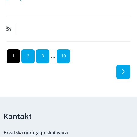
...
1
2
3
19
Kontakt
Hrvatska udruga poslodavaca