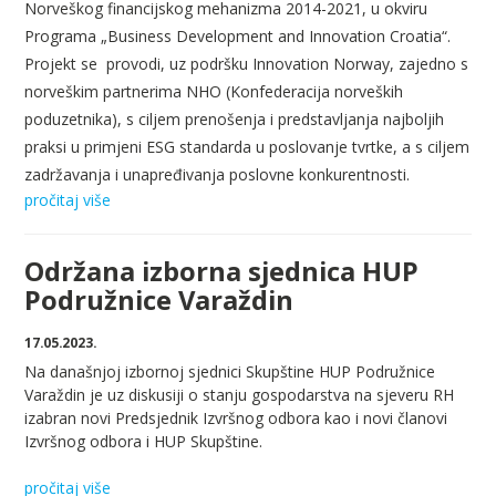
Norveškog
financijskog
mehanizma
2014-2021, u
okviru
Programa
„Business Development and Innovation Croatia“.
Projekt
se
provodi
,
uz
podršku
Innovation Norway,
zajedno
s
norveškim
partnerima
NHO (
Konfederacija
norveških
poduzetnika), s
ciljem
prenošenja
i
predstavljanja
najboljih
praksi
u
primjeni
ESG
standarda
u
poslovanje
tvrtke
, a s
ciljem
zadržavanja
i
unapređivanja
poslovne
konkurentnosti
.
pročitaj više
Održana izborna sjednica HUP
Podružnice Varaždin
17.05.2023.
Na današnjoj izbornoj sjednici Skupštine HUP Podružnice
Varaždin je uz diskusiji o stanju gospodarstva na sjeveru RH
izabran novi Predsjednik Izvršnog odbora kao i novi članovi
Izvršnog odbora i HUP Skupštine.
pročitaj više