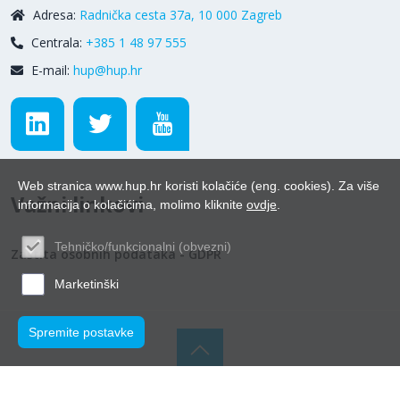
Adresa:
Radnička cesta 37a, 10 000 Zagreb
Centrala:
+385 1 48 97 555
E-mail:
hup@hup.hr
Web stranica www.hup.hr koristi kolačiće (eng. cookies). Za više
Važni linkovi
informacija o kolačićima, molimo kliknite
ovdje
.
Tehničko/funkcionalni (obvezni)
Zaštita osobnih podataka - GDPR
Marketinški
Spremite postavke
© Hrvatska udruga poslodavaca 2026.
Powered by WEB