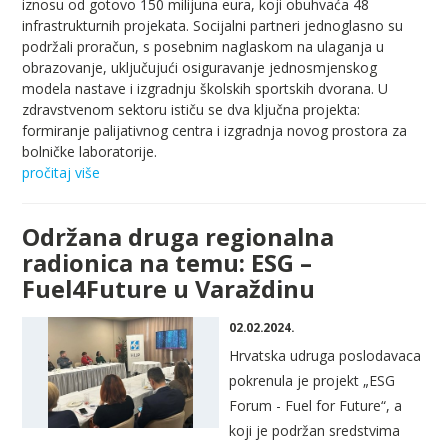
iznosu od gotovo 150 milijuna eura, koji obuhvaća 48
infrastrukturnih projekata. Socijalni partneri jednoglasno su
podržali proračun, s posebnim naglaskom na ulaganja u
obrazovanje, uključujući osiguravanje jednosmjenskog
modela nastave i izgradnju školskih sportskih dvorana. U
zdravstvenom sektoru ističu se dva ključna projekta:
formiranje palijativnog centra i izgradnja novog prostora za
bolničke laboratorije.
pročitaj više
Održana druga regionalna
radionica na temu: ESG –
Fuel4Future u Varaždinu
02.02.2024.
Hrvatska udruga poslodavaca
pokrenula
je
projekt
„ESG
Forum - Fuel for Future“, a
koji je
podržan
sredstvima