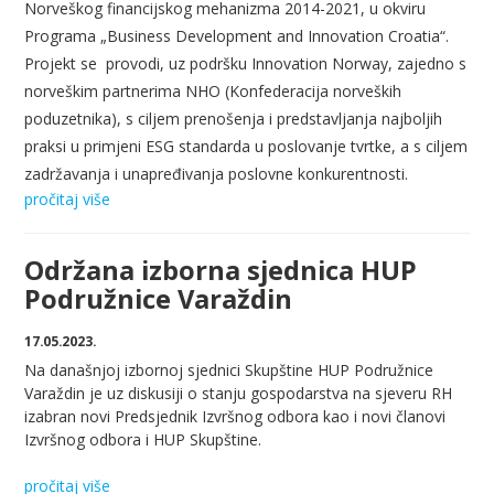
Norveškog
financijskog
mehanizma
2014-2021, u
okviru
Programa
„Business Development and Innovation Croatia“.
Projekt
se
provodi
,
uz
podršku
Innovation Norway,
zajedno
s
norveškim
partnerima
NHO (
Konfederacija
norveških
poduzetnika), s
ciljem
prenošenja
i
predstavljanja
najboljih
praksi
u
primjeni
ESG
standarda
u
poslovanje
tvrtke
, a s
ciljem
zadržavanja
i
unapređivanja
poslovne
konkurentnosti
.
pročitaj više
Održana izborna sjednica HUP
Podružnice Varaždin
17.05.2023.
Na današnjoj izbornoj sjednici Skupštine HUP Podružnice
Varaždin je uz diskusiji o stanju gospodarstva na sjeveru RH
izabran novi Predsjednik Izvršnog odbora kao i novi članovi
Izvršnog odbora i HUP Skupštine.
pročitaj više