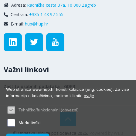
Adresa:
Radnička cesta 37a, 10 000 Zagreb
Centrala:
+385 1 48 97 555
E-mail:
hup@hup.hr
Važni linkovi
Zaštita osobnih podataka - GDPR
Web stranica www.hup.hr koristi kolačiće (eng. cookies). Za više
informacija o kolačićima, molimo kliknite
ovdje
.
Tehničko/funkcionalni (obvezni)
Marketinški
© Hrvatska udruga poslodavaca 2026.
Powered by WEB