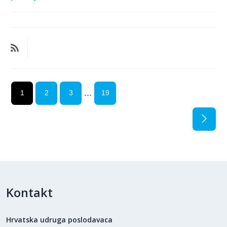
...
1
2
3
19
Kontakt
Hrvatska udruga poslodavaca